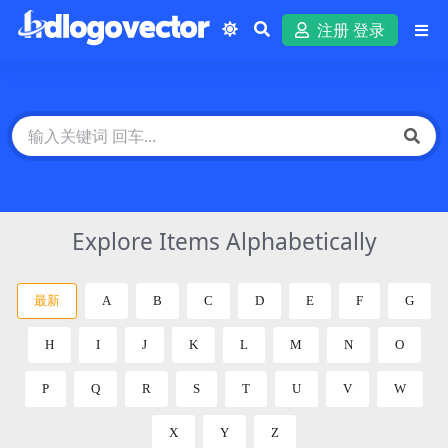
注册 登录
Explore Items Alphabetically
最新
A
B
C
D
E
F
G
H
I
J
K
L
M
N
O
P
Q
R
S
T
U
V
W
X
Y
Z