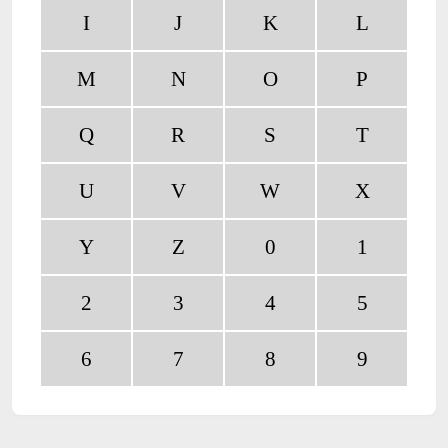
I
J
K
L
M
N
O
P
Q
R
S
T
U
V
W
X
Y
Z
0
1
2
3
4
5
6
7
8
9