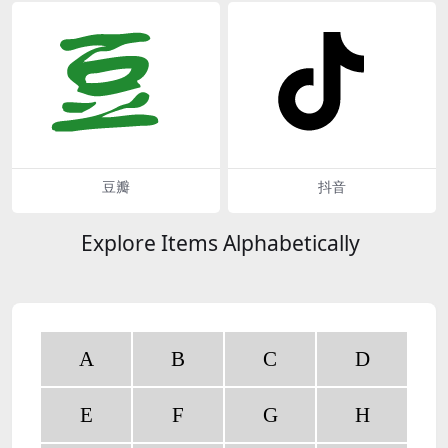
豆瓣
抖音
Explore Items Alphabetically
A
B
C
D
E
F
G
H