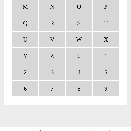
M
N
O
P
Q
R
S
T
U
V
W
X
Y
Z
0
1
2
3
4
5
6
7
8
9