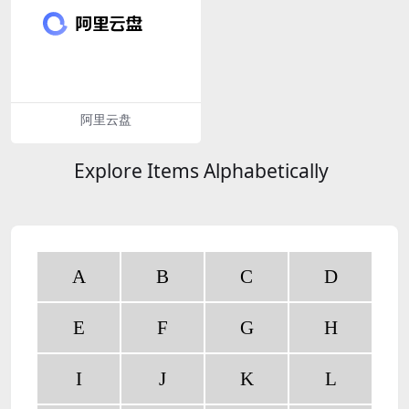
阿里云盘
Explore Items Alphabetically
A
B
C
D
E
F
G
H
I
J
K
L