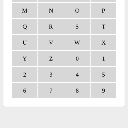
M
N
O
P
Q
R
S
T
U
V
W
X
Y
Z
0
1
2
3
4
5
6
7
8
9