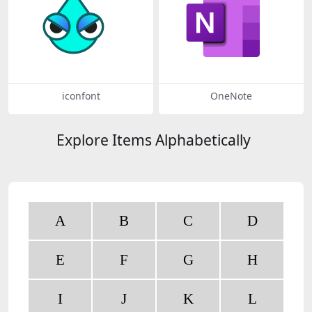
iconfont
OneNote
Explore Items Alphabetically
A
B
C
D
E
F
G
H
I
J
K
L